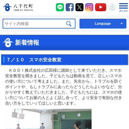
八千代町LINE
八千代町Facebook
八千代町X
八千代町Instagra
八千代町You
八千代
八千代町公式ホームページ
Language
新着情報
７／１０ スマホ安全教室
ＫＤＤＩ株式会社の広田様に講師として来ていただき、スマホ
安全教室を開きました。子どもたちは動画を見て、正しいスマホ
の使い方について考えました。また、先生から、トラブルを防ぐ
ポイントや、もしトラブルにあったらどうしたらよいかなど、分
かりやすく教えていただきました。子どもたちには、スマホの使
い方についてお家の人とよく話し合って、より安全で有効な付き
合い方をしていってほしいと思います。