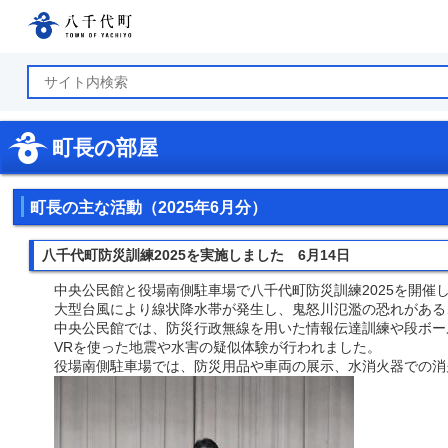
八千代町公式ホームページ
町長の部屋
町長の主な活動（2025年6月分）
八千代町防災訓練2025を実施しました 6月14日
中央公民館と役場南側駐車場で八千代町防災訓練2025を開催
大型台風により線状降水帯が発生し、鬼怒川氾濫の恐れがある
中央公民館では、防災行政無線を用いた情報伝達訓練や段ボー
VRを使った地震や水害の疑似体験が行われました。
役場南側駐車場では、防災用品や車両の展示、水消火器での消