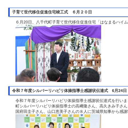
子育て世代移住促進住宅竣工式 ６月２０日
６月20日、八千代町子育て世代移住促進住宅「はなまるハイ
令和７年度シルバーリハビリ体操指導士感謝状伝達式 6月24日
令和７年度シルバーリハビリ体操指導士感謝状伝達式を行いま
町シルバーリハビリ体操指導士の高﨑隆さん、高久きみ子さん
国府田圭子さん、山口恵美子さんの８人に茨城県知事から感謝