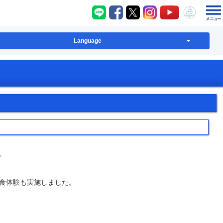
八千代町LINE
八千代町Facebook
八千代町X
八千代町Instagram
八千代町YouT
八千代
Language
。
食体験も実施しました。