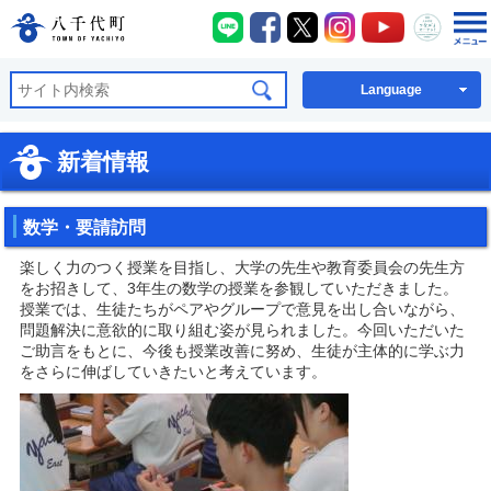
八千代町LINE
八千代町Facebook
八千代町X
八千代町Instagra
八千代町You
八千代
八千代町公式ホームページ
Language
新着情報
数学・要請訪問
楽しく力のつく授業を目指し、大学の先生や教育委員会の先生方
をお招きして、3年生の数学の授業を参観していただきました。
授業では、生徒たちがペアやグループで意見を出し合いながら、
問題解決に意欲的に取り組む姿が見られました。今回いただいた
ご助言をもとに、今後も授業改善に努め、生徒が主体的に学ぶ力
をさらに伸ばしていきたいと考えています。