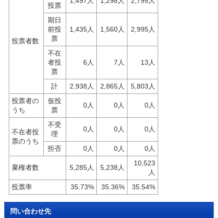
1,497人
1,298人
2,795人
投票
期日
前投
1,435人
1,560人
2,995人
票
投票者数
不在
者投
6人
7人
13人
票
計
2,938人
2,865人
5,803人
投票者の
仮投
0人
0人
0人
うち
票
不受
0人
0人
0人
不在者投
理
票のうち
拒否
0人
0人
0人
10,523
棄権者数
5,285人
5,238人
人
投票率
35.73%
35.36%
35.54%
問い合わせ先