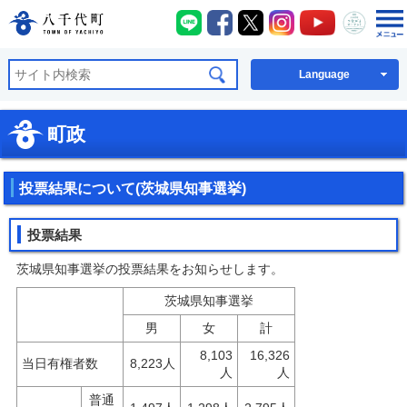
八千代町LINE
八千代町Facebook
八千代町X
八千代町Instagra
八千代町You
八千代
八千代町公式ホームページ
Language
町政
投票結果について(茨城県知事選挙)
投票結果
茨城県知事選挙の投票結果をお知らせします。
茨城県知事選挙
男
女
計
8,103
16,326
当日有権者数
8,223人
人
人
普通