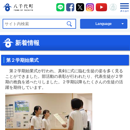
八千代町LINE
八千代町Facebook
八千代町X
八千代町Instagra
八千代町You
八千代
八千代町公式ホームページ
Language
新着情報
第２学期始業式
第２学期始業式が行われ、真剣に式に臨む生徒の姿を多く見る
ことができました。部活動の表彰が行われたり、代表生徒が２学
期の抱負を述べたりしました。２学期以降もたくさんの生徒の活
躍を期待しています。