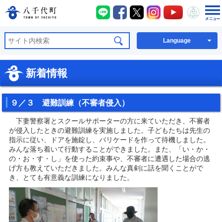
八千代町LINE
八千代町Facebook
八千代町X
八千代町Instagra
八千代町You
八千代
八千代町公式ホームページ
Language
新着情報
９／３ 避難訓練（不審者侵入）
下妻警察署とスクールサポーターの方に来ていただき、不審者
が侵入したときの避難訓練を実施しました。子どもたちは先生の
指示に従い、ドアを施錠し、バリケードを作って待機しました。
みんな落ち着いて行動することができました。また、「い・か・
の・お・す・し」を使った約束事や、不審者に遭遇した場合の逃
げ方も教えていただきました。みんな真剣に話を聞くことがで
き、とても有意義な訓練になりました。