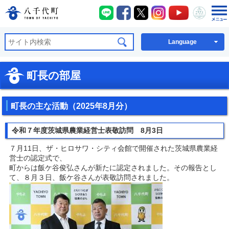
八千代町LINE
八千代町Facebook
八千代町X
八千代町Instagra
八千代町You
八千代
八千代町公式ホームページ
Language
町長の部屋
町長の主な活動（2025年8月分）
令和７年度茨城県農業経営士表敬訪問 8月3日
７月11日、ザ・ヒロサワ・シティ会館で開催された茨城県農業経
営士の認定式で、
町からは飯ケ谷俊弘さんが新たに認定されました。その報告とし
て、８月３日、飯ケ谷さんが表敬訪問されました。