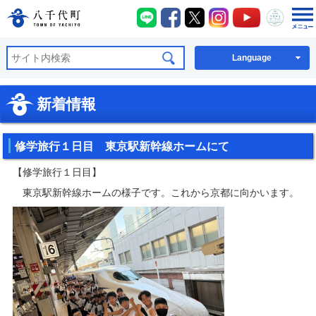
八千代町LINE
八千代町Facebook
八千代町X
八千代町Instagra
八千代町You
八千代
八千代町公式ホームページ
Language
新着情報
修学旅行１日目 東京駅新幹線ホームにて
【修学旅行１日目】
東京駅新幹線ホームの様子です。これから京都に向かいます。