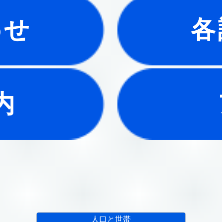
わせ
各
内