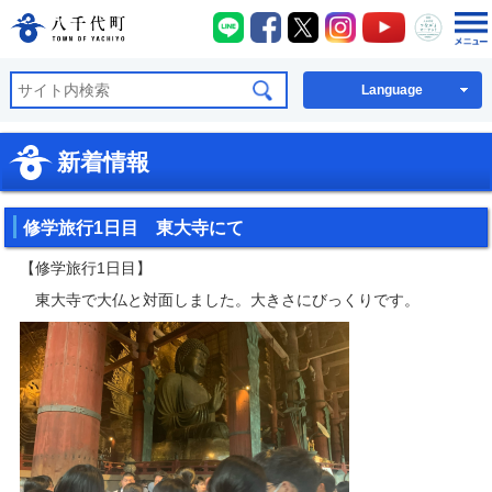
八千代町LINE
八千代町Facebook
八千代町X
八千代町Instagra
八千代町You
八千代
八千代町公式ホームページ
Language
新着情報
修学旅行1日目 東大寺にて
【修学旅行1日目】
東大寺で大仏と対面しました。大きさにびっくりです。