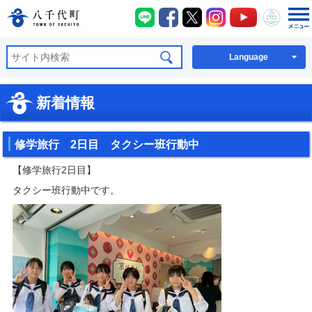
八千代町LINE
八千代町Facebook
八千代町X
八千代町Instagra
八千代町You
八千代
八千代町公式ホームページ
Language
新着情報
修学旅行 2日目 タクシー班行動中
【修学旅行2日目】
タクシー班行動中です。