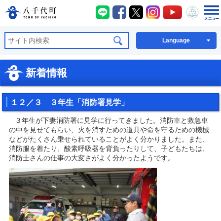
八千代町LINE
八千代町Facebook
八千代町X
八千代町Instagra
八千代町You
八千代
八千代町公式ホームページ
Language
新着情報
１２／３ ３年生「消防署見学」
３年生が下妻消防署に見学に行ってきました。消防車と救急車
の中を見せてもらい、火を消すための道具や命を守るための機械
などがたくさん乗せられていることがよく分かりました。また、
消防服を着たり、酸素呼吸器を背負ったりして、子どもたちは、
消防士さんの仕事の大変さがよく分かったようです。