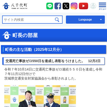
八千代町LINE
八千代町Facebook
八千代町X
八千代町Instagra
八千代町You
八千代
八千代町公式ホームページ
Language
町長の部屋
町長の主な活動（2025年12月分）
交通死亡事故ゼロ550日を達成し表彰をうけました。 12月2日
令和７年10月14日に交通死亡事故ゼロ連続５５０日を達成し令和
７年11月12日付けで
茨城県交通安全対策協議会から表彰されました。