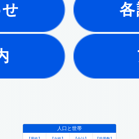
わせ
各
内