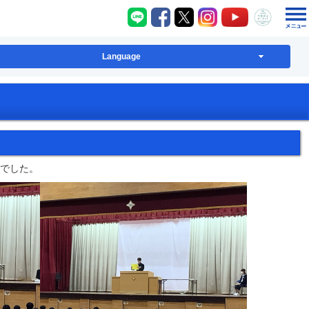
八千代町LINE
八千代町Facebook
八千代町X
八千代町Instagram
八千代町YouT
八千代
Language
期でした。