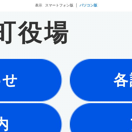
表示
スマートフォン版
パソコン版
町役場
わせ
各
内