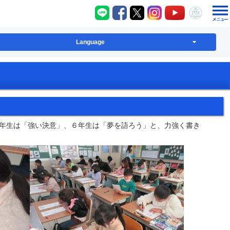
八千代町LINE
八千代町Facebook
八千代町X
八千代町Instagram
八千代町YouT
八千代
Language
年生は「強い決意」、６年生は「夢を語ろう」と、力強く書き