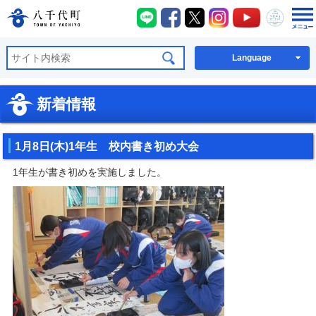
八千代町LINE
八千代町Facebook
八千代町X
八千代町Instagra
八千代町You
八千代
八千代町公式ホームページ
Language
新着情報
1月8日(木)1年生 校内書き初め大会
1年生が書き初めを実施しました。