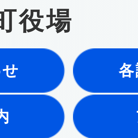
町役場
わせ
各
内