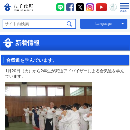
八千代町LINE
八千代町Facebook
八千代町X
八千代町Instagra
八千代町You
八千代
八千代町公式ホームページ
Language
新着情報
合気道を学んでいます。
1月20日（火）から2年生が武道アドバイザーによる合気道を学ん
でいます。