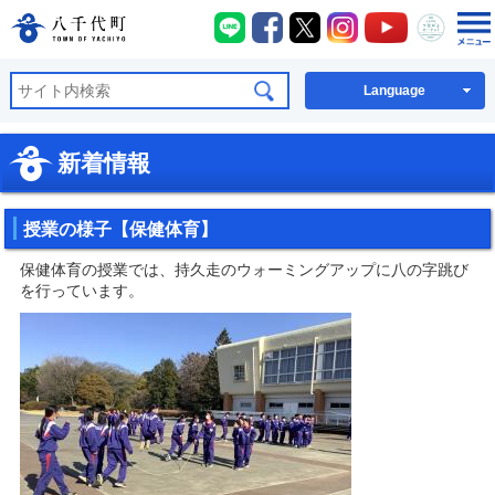
八千代町LINE
八千代町Facebook
八千代町X
八千代町Instagra
八千代町You
八千代
八千代町公式ホームページ
Language
新着情報
授業の様子【保健体育】
保健体育の授業では、持久走のウォーミングアップに八の字跳び
を行っています。