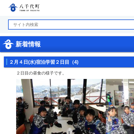
八千代町公式ホームページ
新着情報
２月４日(水)宿泊学習２日目（4)
２日目の昼食の様子です。