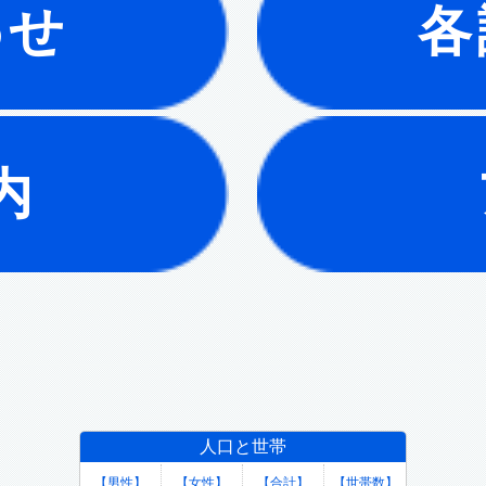
わせ
各
内