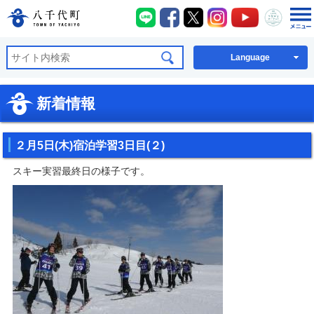
八千代町LINE
八千代町Facebook
八千代町X
八千代町Instagra
八千代町You
八千代
八千代町公式ホームページ
Language
新着情報
２月5日(木)宿泊学習3日目(２)
スキー実習最終日の様子です。