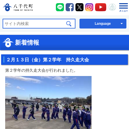
八千代町LINE
八千代町Facebook
八千代町X
八千代町Instagra
八千代町You
八千代
八千代町公式ホームページ
Language
新着情報
２月１３日（金）第２学年 持久走大会
第２学年の持久走大会が行われました。