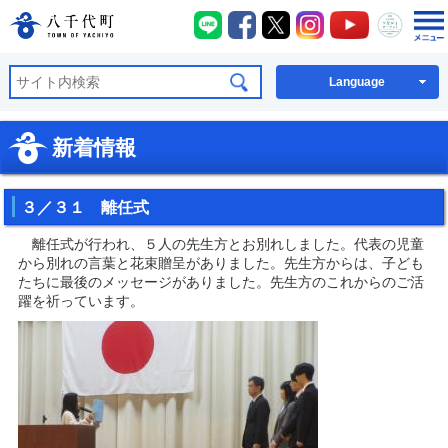
八千代町LINE
八千代町Facebook
八千代町X
八千代町Instagra
八千代町You
八千代
八千代町公式ホームページ
Language
新着情報
３／３１ 離任式
離任式が行われ、５人の先生方とお別れしました。代表の児童
から別れの言葉と花束贈呈がありました。先生方からは、子ども
たちに最後のメッセージがありました。先生方のこれからのご活
躍を祈っています。