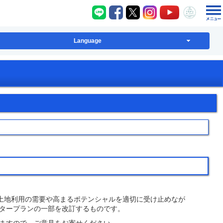
八千代町LINE
八千代町Facebook
八千代町X
八千代町Instagram
八千代町YouT
八千代
Language
土地利用の需要や高まるポテンシャルを適切に受け止めなが
タープランの一部を改訂するものです。