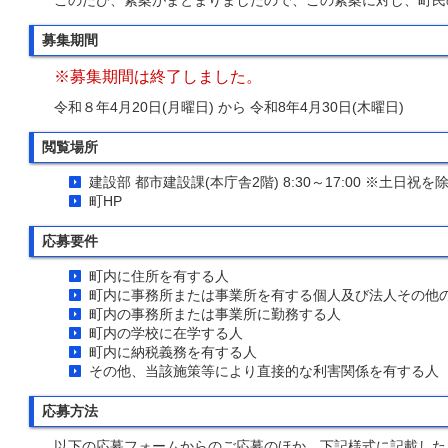
このたび、素案がまとまりましたので、この素案に対し、町民
募集期間
※募集期間は終了しました。
令和８年4月20日(月曜日) から 令和8年4月30日(木曜日)
閲覧場所
建設部 都市建設課(本庁舎2階) 8:30～17:00 ※土日祝を
町HP
応募要件
町内に住所を有する人
町内に事務所または事業所を有する個人及び法人その他
町内の事務所または事業所に勤務する人
町内の学校に在学する人
町内に納税義務を有する人
その他、当該施策等により直接的な利害関係を有する人
応募方法
以下の応募フォームからのご応募のほか、下記様式に記載した