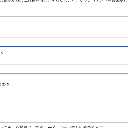
の皆様からのご意見をお伺いするため、パブリックコメントを実施致し
除く
の団体
ものを、直接提出、郵送、FAX、メールでも応募できます。