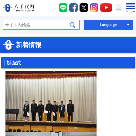
八千代町LINE
八千代町Facebook
八千代町X
八千代町Instagra
八千代町You
八千代
八千代町公式ホームページ
Language
新着情報
対面式