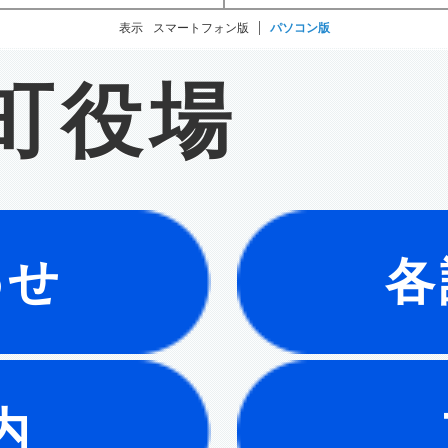
表示
スマートフォン版
パソコン版
町役場
わせ
各
内