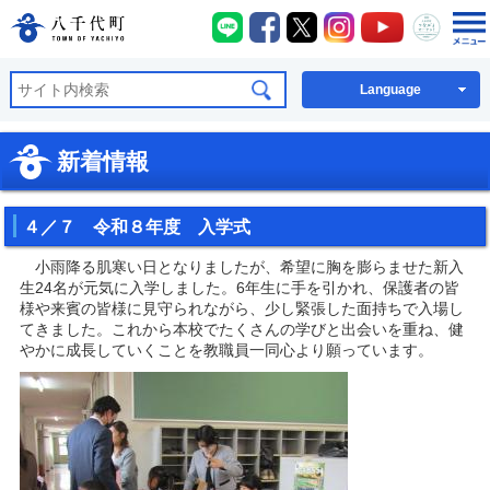
八千代町LINE
八千代町Facebook
八千代町X
八千代町Instagra
八千代町You
八千代
八千代町公式ホームページ
Language
新着情報
４／７ 令和８年度 入学式
小雨降る肌寒い日となりましたが、希望に胸を膨らませた新入
生24名が元気に入学しました。6年生に手を引かれ、保護者の皆
様や来賓の皆様に見守られながら、少し緊張した面持ちで入場し
てきました。これから本校でたくさんの学びと出会いを重ね、健
やかに成長していくことを教職員一同心より願っています。