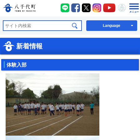
八千代町LINE
八千代町Facebook
八千代町X
八千代町Instagra
八千代町You
八千代
八千代町公式ホームページ
Language
新着情報
体験入部