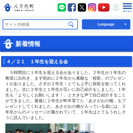
八千代町LINE
八千代町Facebook
八千代町X
八千代町Instagra
八千代町You
八千代
八千代町公式ホームページ
Language
新着情報
４／２１ １年生を迎える会
５時間目に１年生を迎える会がありました。２年生が１年生の
教室に出向き、まず初めに２年生から素敵な「校歌」のプレゼン
トがありました。さずが２年生！とても上手に校歌を歌ってくれ
ました。次に２年生と１年生が互いに自己紹介をしました。１年
生も「よろしくお願いします！」と大きな声で自己紹介すること
ができました。最後に２年生が昨年育てた「あさがおの種」をプ
レゼントしてくれました。あさがおの種が入っている袋には、２
年生からのメッセージが書かれていて、１年生はとてもうれしそ
うに読んでいました。