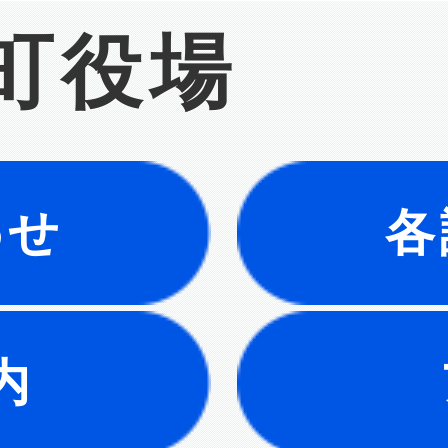
町役場
わせ
各
内