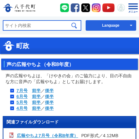
八千代町LINE
八千代町Facebook
八千代町X
八千代町Instagra
八千代町You
八千代
八千代町公式ホームページ
Language
町政
声の広報やちよ（令和8年度）
声の広報やちよは、「けやきの会」のご協力により、目の不自由
な方に音声の「広報やちよ」としてお届けします。
7月号
前半
／
後半
6月号
前半
／
後半
5月号
前半
／
後半
4月号
前半
／
後半
関連ファイルダウンロード
広報やちよ7月号（令和8年度）
PDF形式／4.12MB