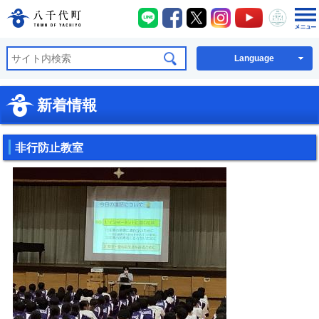
八千代町LINE
八千代町Facebook
八千代町X
八千代町Instagra
八千代町You
八千代
八千代町公式ホームページ
Language
新着情報
非行防止教室