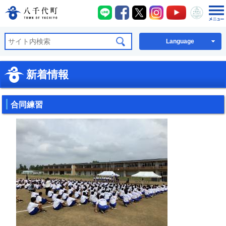
八千代町LINE
八千代町Facebook
八千代町X
八千代町Instagra
八千代町You
八千代
八千代町公式ホームページ
Language
新着情報
合同練習