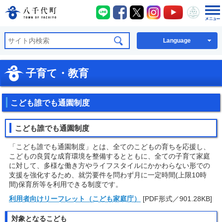
八千代町LINE
八千代町Facebook
八千代町X
八千代町Instagra
八千代町You
八千代
八千代町公式ホームページ
Language
子育て・教育
こども誰でも通園制度
こども誰でも通園制度
「こども誰でも通園制度」とは、全てのこどもの育ちを応援し、
こどもの良質な成育環境を整備するとともに、全ての子育て家庭
に対して、多様な働き方やライフスタイルにかかわらない形での
支援を強化するため、就労要件を問わず月に一定時間(上限10時
間)保育所等を利用できる制度です。
利用者向けリーフレット（こども家庭庁）
[PDF形式／901.28KB]
対象となるこども