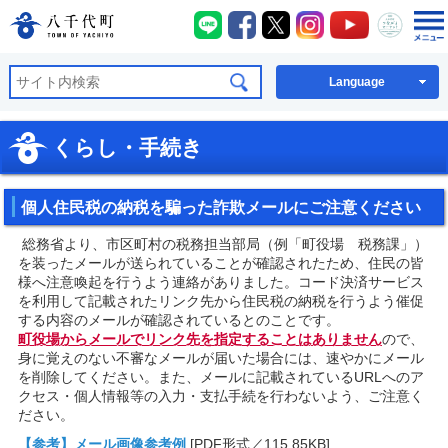
八千代町LINE
八千代町Facebook
八千代町X
八千代町Instagra
八千代町You
八千代
八千代町公式ホームページ
Language
くらし・手続き
個人住民税の納税を騙った詐欺メールにご注意ください
総務省より、市区町村の税務担当部局（例「町役場 税務課」）
を装ったメールが送られていることが確認されたため、住民の皆
様へ注意喚起を行うよう連絡がありました。コード決済サービス
を利用して記載されたリンク先から住民税の納税を行うよう催促
する内容のメールが確認されているとのことです。
町役場からメールでリンク先を指定することはありません
ので、
身に覚えのない不審なメールが届いた場合には、速やかにメール
を削除してください。また、メールに記載されているURLへのア
クセス・個人情報等の入力・支払手続を行わないよう、ご注意く
ださい。
【参考】メール画像参考例
[PDF形式／115.85KB]