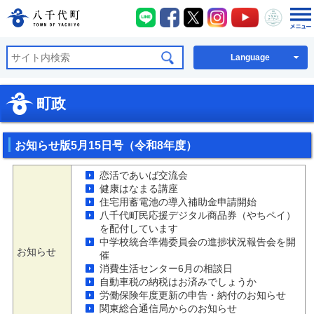
八千代町LINE
八千代町Facebook
八千代町X
八千代町Instagra
八千代町You
八千代
八千代町公式ホームページ
Language
町政
お知らせ版5月15日号（令和8年度）
恋活であいば交流会
健康はなまる講座
住宅用蓄電池の導入補助金申請開始
八千代町民応援デジタル商品券（やちペイ）
を配付しています
中学校統合準備委員会の進捗状況報告会を開
お知らせ
催
消費生活センター6月の相談日
自動車税の納税はお済みでしょうか
労働保険年度更新の申告・納付のお知らせ
関東総合通信局からのお知らせ