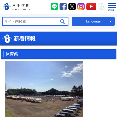
八千代町LINE
八千代町Facebook
八千代町X
八千代町Instagra
八千代町You
八千代
八千代町公式ホームページ
Language
新着情報
体育祭