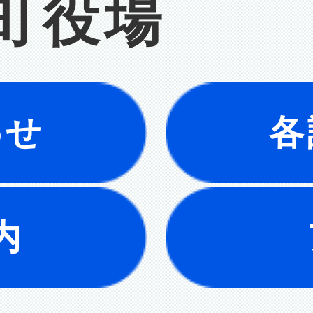
町役場
わせ
各
内