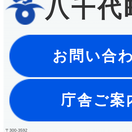
八千代
お問い合
庁舎ご案
〒300-3592