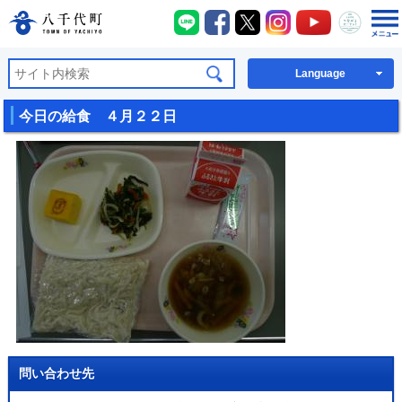
八千代町LINE
八千代町Facebook
八千代町X
八千代町Instagra
八千代町You
八千代
八千代町公式ホームページ
Language
今日の給食 ４月２２日
問い合わせ先