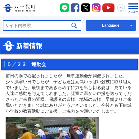
八千代町LINE
八千代町Facebook
八千代町X
八千代町Instagra
八千代町You
八千代
八千代町公式ホームページ
Language
新着情報
５／２３ 運動会
前日の雨で心配されましたが、無事運動会が開催されました。
少々肌寒い日でしたが、子ども達は元気いっぱい競技に取り組ん
でいました。最後まであきらめずに力を出し切る姿は、見ている
人達に感動を与えてくれました。児童に温かい声援を送ってくだ
さったご来賓の皆様、保護者の皆様、地域の皆様、早朝よりご来
場いただきまして誠にありがとうございました。今後とも下結城
小学校の教育活動にご支援・ご協力をお願いいたします。