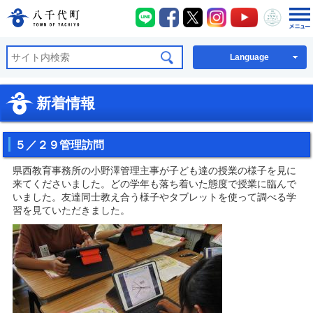
八千代町LINE
八千代町Facebook
八千代町X
八千代町Instagra
八千代町You
八千代
八千代町公式ホームページ
Language
新着情報
５／２９管理訪問
県西教育事務所の小野澤管理主事が子ども達の授業の様子を見に
来てくださいました。どの学年も落ち着いた態度で授業に臨んで
いました。友達同士教え合う様子やタブレットを使って調べる学
習を見ていただきました。