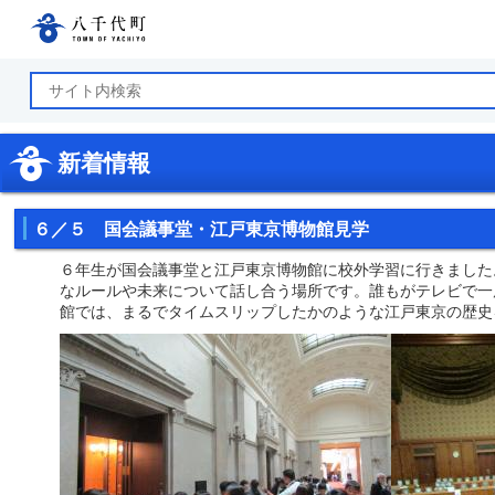
八千代町公式ホームページ
新着情報
６／５ 国会議事堂・江戸東京博物館見学
６年生が国会議事堂と江戸東京博物館に校外学習に行きました
なルールや未来について話し合う場所です。誰もがテレビで一
館では、まるでタイムスリップしたかのような江戸東京の歴史