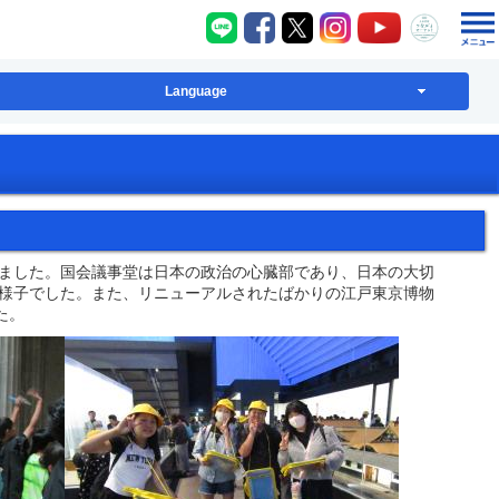
八千代町LINE
八千代町Facebook
八千代町X
八千代町Instagram
八千代町YouT
八千代
Language
ました。国会議事堂は日本の政治の心臓部であり、日本の大切
様子でした。また、リニューアルされたばかりの江戸東京博物
た。