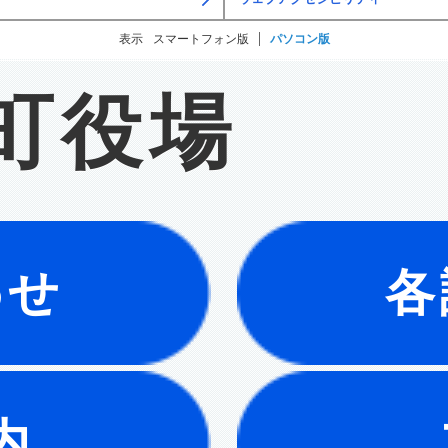
表示
スマートフォン版
パソコン版
町役場
わせ
各
内