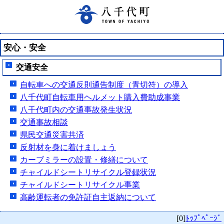
安心・安全
交通安全
自転車への交通反則通告制度（青切符）の導入
八千代町自転車用ヘルメット購入費助成事業
八千代町内の交通事故発生状況
交通事故相談
県民交通災害共済
反射材を身に着けましょう
カーブミラーの設置・修繕について
チャイルドシートリサイクル登録状況
チャイルドシートリサイクル事業
高齢運転者の免許証自主返納について
[0]
ﾄｯﾌﾟﾍﾟｰｼﾞ