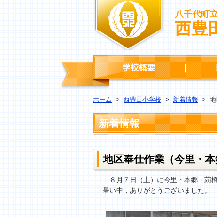
八千代町
西豊
学校概要
ホーム
>
西豊田小学校
>
新着情報
>
地
新着情報
地区奉仕作業（今里・本
８月７日（土）に今里・本郷・苅橋
暑い中，ありがとうございました。