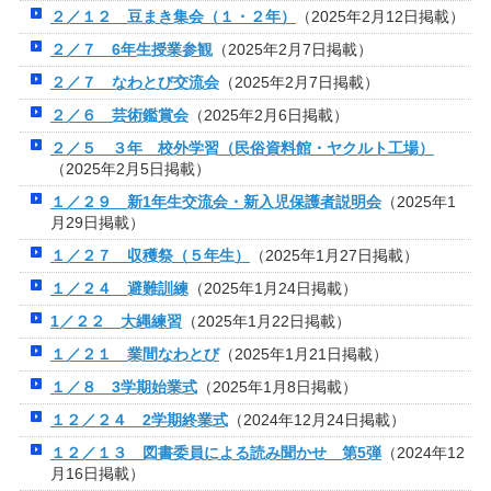
２／１２ 豆まき集会（１・２年）
（2025年2月12日掲載）
２／７ 6年生授業参観
（2025年2月7日掲載）
２／７ なわとび交流会
（2025年2月7日掲載）
２／６ 芸術鑑賞会
（2025年2月6日掲載）
２／５ ３年 校外学習（民俗資料館・ヤクルト工場）
（2025年2月5日掲載）
１／２９ 新1年生交流会・新入児保護者説明会
（2025年1
月29日掲載）
１／２７ 収穫祭（５年生）
（2025年1月27日掲載）
１／２４ 避難訓練
（2025年1月24日掲載）
1／２２ 大縄練習
（2025年1月22日掲載）
１／２１ 業間なわとび
（2025年1月21日掲載）
１／８ 3学期始業式
（2025年1月8日掲載）
１２／２４ 2学期終業式
（2024年12月24日掲載）
１２／１３ 図書委員による読み聞かせ 第5弾
（2024年12
月16日掲載）