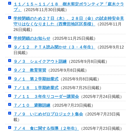
１１／１５～１１／１８ 樹木剪定ボランティア「庭木クラ
ブ」
（2025年11月30日掲載）
学校閉鎖のため２７日（木）、２８日（金）の試走時安全見
守りはなくなりました（西豊田地区区長様）
（2025年11月
26日掲載）
学校閉鎖のお知らせ
（2025年11月25日掲載）
９／１２ ＰＴＡ読み聞かせ（３・４年生）
（2025年9月12
日掲載）
９／３ シェイクアウト訓練
（2025年9月8日掲載）
９／２ 教育実習
（2025年9月8日掲載）
９／１ 第２学期始業式
（2025年9月8日掲載）
７／１８ １学期終業式
（2025年7月25日掲載）
７／１１ ３年生リコーダー講習会
（2025年7月24日掲載）
７／１０ 避難訓練
（2025年7月23日掲載）
７／９ いじめゼロプロジェクト集会
（2025年7月23日掲
載）
７／４ 食に関する指導（２年生）
（2025年7月23日掲載）