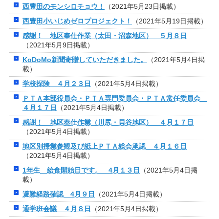
西豊田のモンシロチョウ！
（2021年5月23日掲載）
西豊田小いじめゼロプロジェクト！
（2021年5月19日掲載）
感謝！ 地区奉仕作業（太田・沼森地区） ５月８日
（2021年5月9日掲載）
KoDoMo新聞寄贈していただきました。
（2021年5月4日掲
載）
学校探険 ４月２３日
（2021年5月4日掲載）
ＰＴＡ本部役員会・ＰＴＡ専門委員会・ＰＴＡ常任委員会
４月１７日
（2021年5月4日掲載）
感謝！ 地区奉仕作業（川尻・貝谷地区） ４月１７日
（2021年5月4日掲載）
地区別授業参観及び紙上ＰＴＡ総会承認 ４月１６日
（2021年5月4日掲載）
1年生 給食開始日です。 4月１３日
（2021年5月4日掲
載）
避難経路確認 4月９日
（2021年5月4日掲載）
通学班会議 ４月８日
（2021年5月4日掲載）