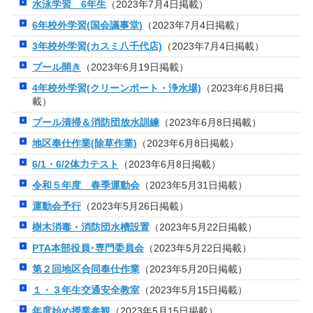
水泳学習 6年生
（2023年7月4日掲載）
6年校外学習(国会議事堂)
（2023年7月4日掲載）
3年校外学習(カスミ八千代店)
（2023年7月4日掲載）
プール開き
（2023年6月19日掲載）
4年校外学習(クリーンポート・浄水場)
（2023年6月8日掲
載）
プール清掃＆消防団放水訓練
（2023年6月8日掲載）
地区奉仕作業(除草作業)
（2023年6月8日掲載）
6/1・6/2体力テスト
（2023年6月8日掲載）
令和５年度 春季運動会
（2023年5月31日掲載）
運動会予行
（2023年5月26日掲載）
樹木消毒・消防団水槽設置
（2023年5月22日掲載）
PTA本部役員･専門委員会
（2023年5月22日掲載）
第２回地区合同奉仕作業
（2023年5月20日掲載）
１・３年生交通安全教室
（2023年5月15日掲載）
年度始め授業参観
（2023年5月15日掲載）