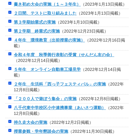
書き初め大会の実施（１～３年生）
（2023年1月13日掲載）
２日間、テストに取り組みました
（2023年1月13日掲載）
第３学期始業式の実施
（2023年1月10日掲載）
第２学期 終業式の実施
（2022年12月23日掲載）
４年生 環境教育（出前授業の実施）
（2022年12月16日掲
載）
令和４年度 秋季善行表彰の受賞（せんだん友の会）
（2022年12月14日掲載）
５年生 オンライン自動車工場見学
（2022年12月14日掲
載）
２年生 生活科「西っ子フェスティバル」の実施
（2022年
12月8日掲載）
「２００人で遊ぼう集会」の実施
（2022年12月8日掲載）
八千代東中学校区小中連携事業（あいさつ運動）
（2022年
12月8日掲載）
持久走大会の実施
（2022年12月2日掲載）
授業参観・学年懇談会の実施
（2022年11月30日掲載）