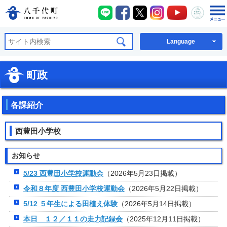
八千代町LINE
八千代町Facebook
八千代町X
八千代町Instagra
八千代町You
八千代
八千代町公式ホームページ
Language
町政
各課紹介
西豊田小学校
お知らせ
5/23 西豊田小学校運動会
（2026年5月23日掲載）
令和８年度 西豊田小学校運動会
（2026年5月22日掲載）
5/12 ５年生による田植え体験
（2026年5月14日掲載）
本日 １２／１１の走力記録会
（2025年12月11日掲載）