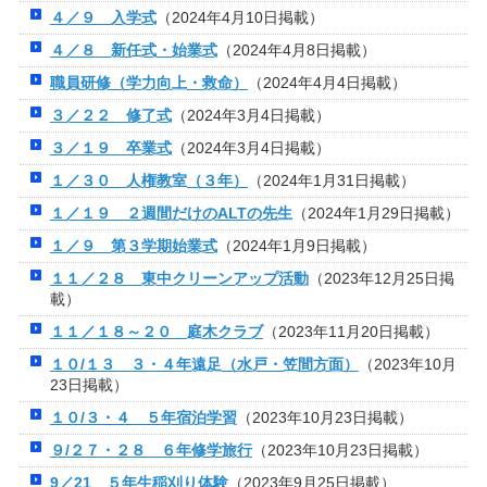
４／９ 入学式
（2024年4月10日掲載）
４／８ 新任式・始業式
（2024年4月8日掲載）
職員研修（学力向上・救命）
（2024年4月4日掲載）
３／２２ 修了式
（2024年3月4日掲載）
３／１９ 卒業式
（2024年3月4日掲載）
１／３０ 人権教室（３年）
（2024年1月31日掲載）
１／１９ ２週間だけのALTの先生
（2024年1月29日掲載）
１／９ 第３学期始業式
（2024年1月9日掲載）
１１／２８ 東中クリーンアップ活動
（2023年12月25日掲
載）
１１／１８～２０ 庭木クラブ
（2023年11月20日掲載）
１０/１３ ３・４年遠足（水戸・笠間方面）
（2023年10月
23日掲載）
１０/３・４ ５年宿泊学習
（2023年10月23日掲載）
９/２７・２８ ６年修学旅行
（2023年10月23日掲載）
9／21 ５年生稲刈り体験
（2023年9月25日掲載）