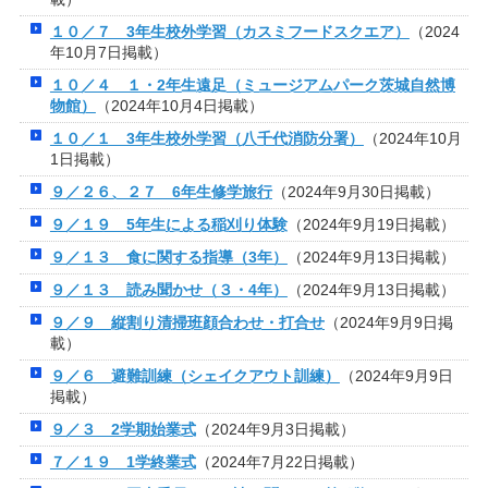
１０／７ 3年生校外学習（カスミフードスクエア）
（2024
年10月7日掲載）
１０／４ １・2年生遠足（ミュージアムパーク茨城自然博
物館）
（2024年10月4日掲載）
１０／１ 3年生校外学習（八千代消防分署）
（2024年10月
1日掲載）
９／２６、２７ 6年生修学旅行
（2024年9月30日掲載）
９／１９ 5年生による稲刈り体験
（2024年9月19日掲載）
９／１３ 食に関する指導（3年）
（2024年9月13日掲載）
９／１３ 読み聞かせ（３・4年）
（2024年9月13日掲載）
９／９ 縦割り清掃班顔合わせ・打合せ
（2024年9月9日掲
載）
９／６ 避難訓練（シェイクアウト訓練）
（2024年9月9日
掲載）
９／３ 2学期始業式
（2024年9月3日掲載）
７／１９ 1学終業式
（2024年7月22日掲載）