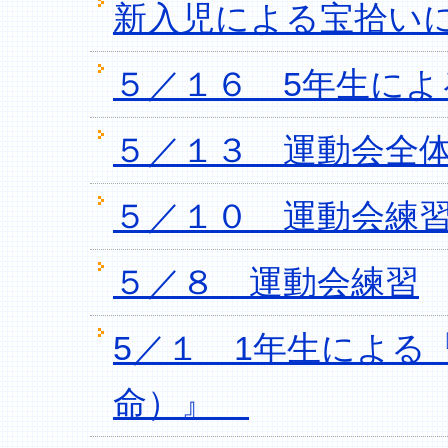
新入児による宝拾い
５／１６ 5年生によ
５／１３ 運動会全
５／１０ 運動会練
５／８ 運動会練習
5／１ 1年生による
命）』