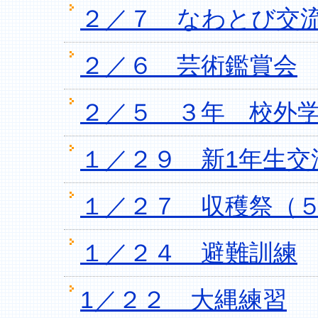
２／７ なわとび交
２／６ 芸術鑑賞会
２／５ ３年 校外
１／２９ 新1年生交
１／２７ 収穫祭（
１／２４ 避難訓練
1／２２ 大縄練習