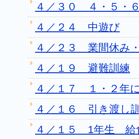
４／３０ ４・５・
４／２４ 中遊び
４／２３ 業間休み
４／１９ 避難訓練
４／１７ １・２年
４／１６ 引き渡し
４／１５ 1年生 給