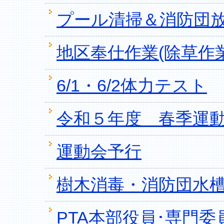
プール清掃＆消防団
地区奉仕作業(除草作業
6/1・6/2体力テスト
令和５年度 春季運
運動会予行
樹木消毒・消防団水
PTA本部役員･専門委