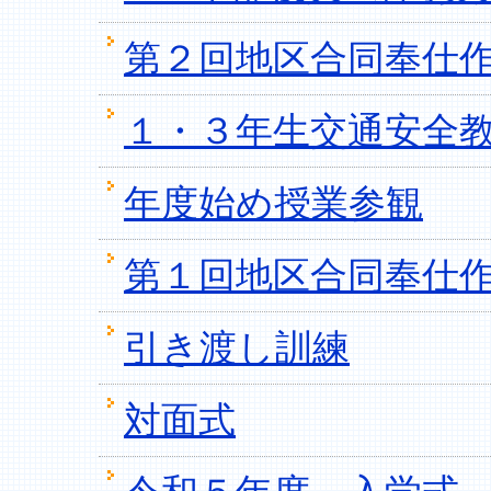
第２回地区合同奉仕
１・３年生交通安全
年度始め授業参観
第１回地区合同奉仕
引き渡し訓練
対面式