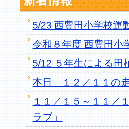
新着情報
5/23 西豊田小学校運
令和８年度 西豊田小
5/12 ５年生による
本日 １２／１１の
１１／１５～１１／
ラブ」