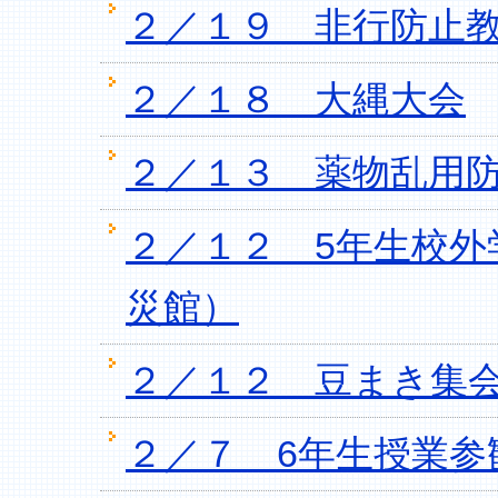
２／１９ 非行防止教
２／１８ 大縄大会
２／１３ 薬物乱用防
２／１２ 5年生校外
災館）
２／１２ 豆まき集
２／７ 6年生授業参