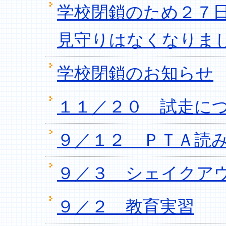
学校閉鎖のため２７
見守りはなくなりま
学校閉鎖のお知らせ
１１／２０ 試走に
９／１２ ＰＴＡ読
９／３ シェイクア
９／２ 教育実習