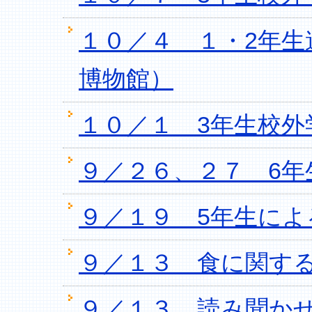
１０／４ １・2年
博物館）
１０／１ 3年生校外
９／２６、２７ 6年
９／１９ 5年生によ
９／１３ 食に関する
９／１３ 読み聞かせ