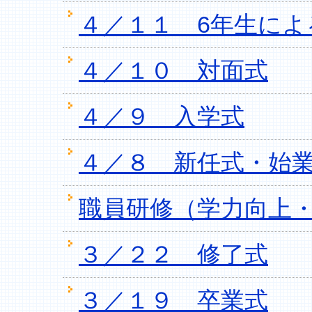
４／１１ 6年生によ
４／１０ 対面式
４／９ 入学式
４／８ 新任式・始
職員研修（学力向上
３／２２ 修了式
３／１９ 卒業式