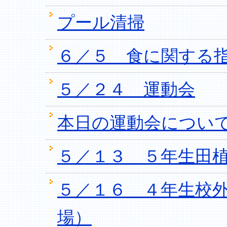
プール清掃
６／５ 食に関する
５／２４ 運動会
本日の運動会につい
５／１３ ５年生田
５／１６ ４年生校
場）