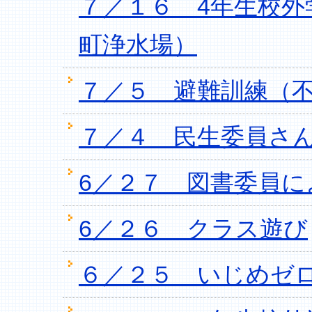
７／１６ 4年生校
町浄水場）
７／５ 避難訓練（
７／４ 民生委員さ
6／２７ 図書委員に
6／２６ クラス遊び
６／２５ いじめゼ