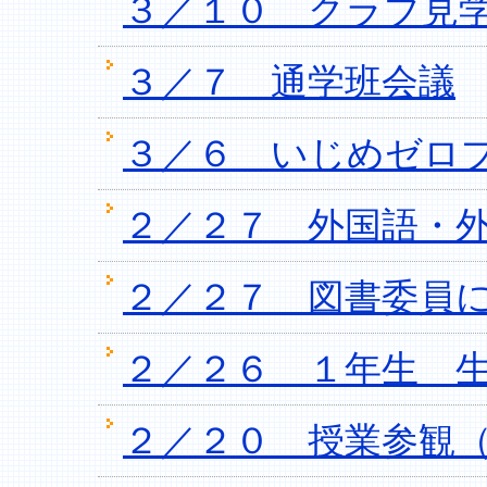
３／１０ クラブ見
３／７ 通学班会議
３／６ いじめゼロ
２／２７ 外国語・
２／２７ 図書委員
２／２６ １年生 
２／２０ 授業参観（