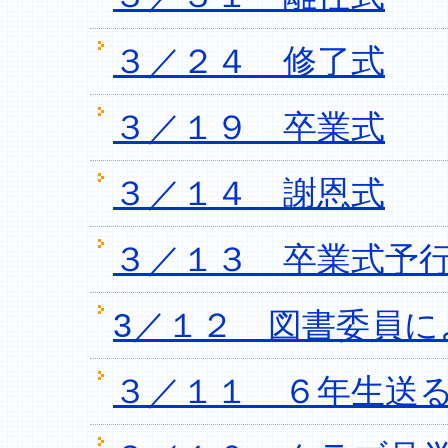
３／２４ 修了式
３／１９ 卒業式
３／１４ 謝恩式
３／１３ 卒業式予
3／１２ 図書委員に
３／１１ ６年生送