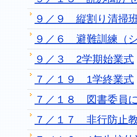
９／９ 縦割り清掃
９／６ 避難訓練（
９／３ 2学期始業式
７／１９ 1学終業式
７／１８ 図書委員
７／１７ 非行防止教