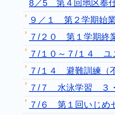
8／5 第４回地区奉
９／１ 第２学期始
７/２０ 第１学期終
７/１０～７/１４ 
７/１４ 避難訓練（
７/７ 水泳学習 ３
７/６ 第１回いじめ