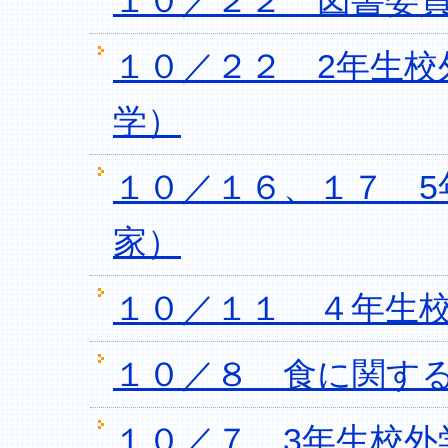
１０／２２ 図書委
１０／２２ 2年生校
学）
１０／１６、１７ 
家）
１０／１１ ４年生
１０／８ 食に関する
１０／７ 3年生校