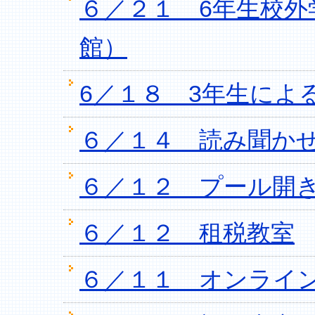
６／２１ 6年生校外
館）
6／１８ 3年生によ
６／１４ 読み聞か
６／１２ プール開
６／１２ 租税教室
６／１１ オンライ