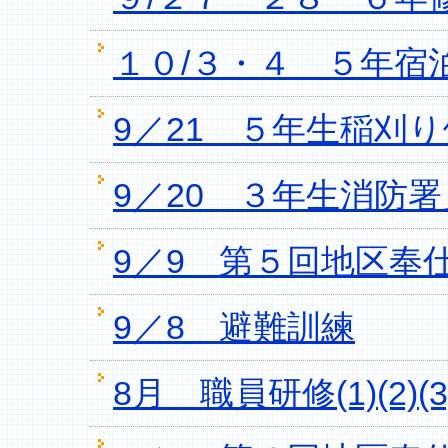
１０/３・４ ５年宿
9／21 ５年生稲刈
9／20 ３年生消防
9／9 第５回地区奉
9／8 避難訓練
8月 職員研修(1)(2)(3)