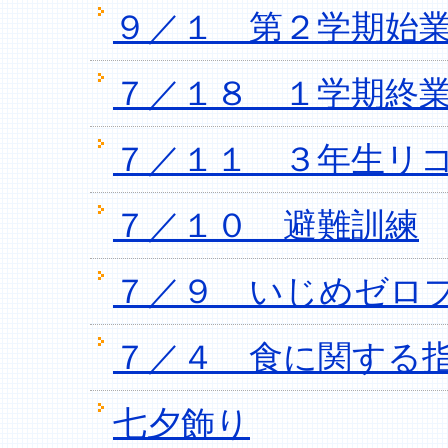
９／１ 第２学期始
７／１８ １学期終
７／１１ ３年生リ
７／１０ 避難訓練
７／９ いじめゼロ
７／４ 食に関する
七夕飾り