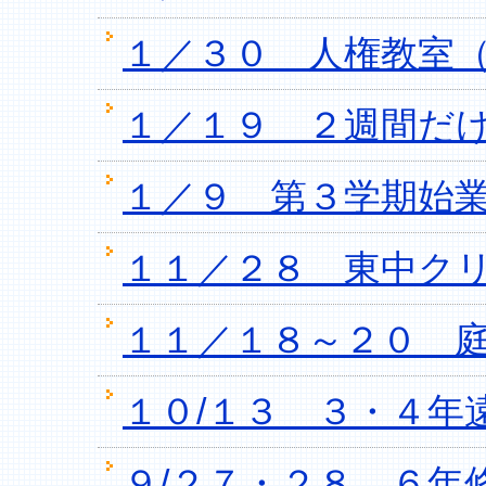
１／３０ 人権教室
１／１９ ２週間だけ
１／９ 第３学期始
１１／２８ 東中ク
１１／１８～２０ 
１０/１３ ３・４年
９/２７・２８ ６年