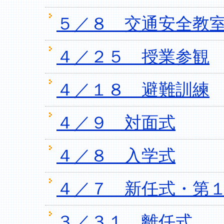
５／８ 交通安全教
４／２５ 授業参観
４／１８ 避難訓練
４／９ 対面式
４／８ 入学式
４／７ 新任式・第
３／３１ 離任式