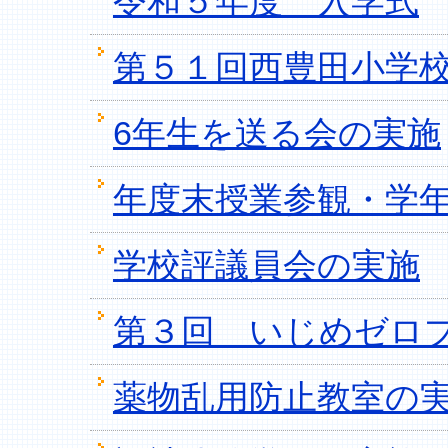
令和５年度 入学式
第５１回西豊田小学
6年生を送る会の実施
年度末授業参観・学
学校評議員会の実施
第３回 いじめゼロ
薬物乱用防止教室の