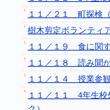
１１／２１ 町探検（
樹木剪定ボランティ
１１／１９ 食に関
１１／１８ 読み聞か
１１／１４ 授業参
１１／１１ 4年生
ク）