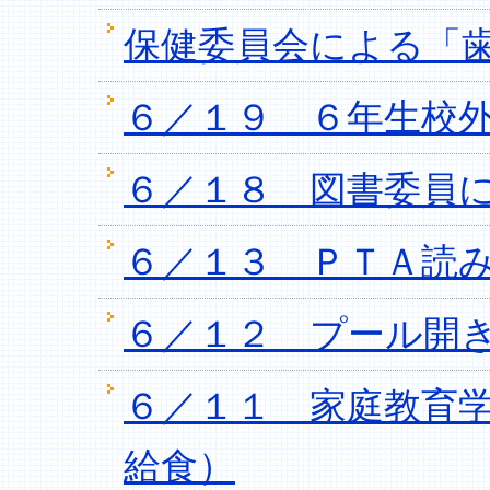
保健委員会による「
６／１９ ６年生校
６／１８ 図書委員
６／１３ ＰＴＡ読
６／１２ プール開
６／１１ 家庭教育
給食）