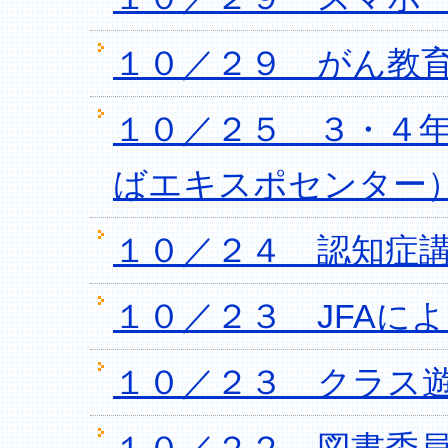
１０／２９ がん教育
１０／２５ ３・４
ばエキスポセンター
１０／２４ 認知症講
１０／２３ JFAに
１０／２３ クラス