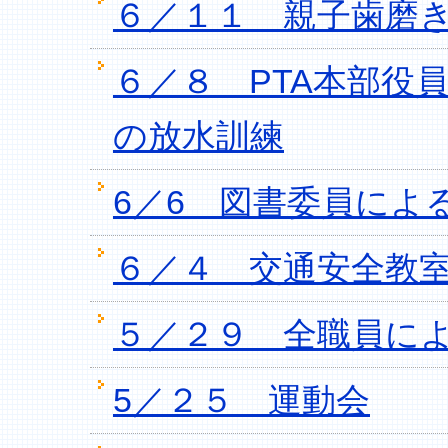
６／１１ 親子歯磨
６／８ PTA本部役
の放水訓練
6／6 図書委員によ
６／４ 交通安全教
５／２９ 全職員に
5／２５ 運動会