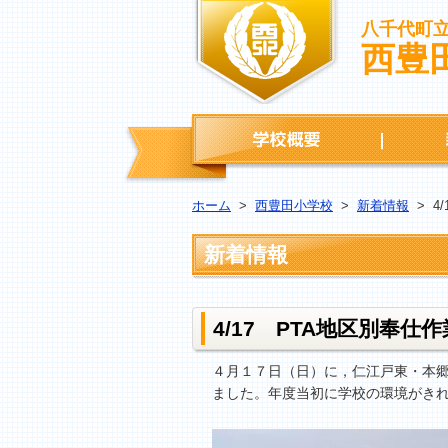
八千代町
西豊
学校概要
ホーム
>
西豊田小学校
>
新着情報
>
4
新着情報
4/17 PTA地区別奉
４月１７日（日）に，仁江戸東・本
ました。年度当初に学校の環境がき