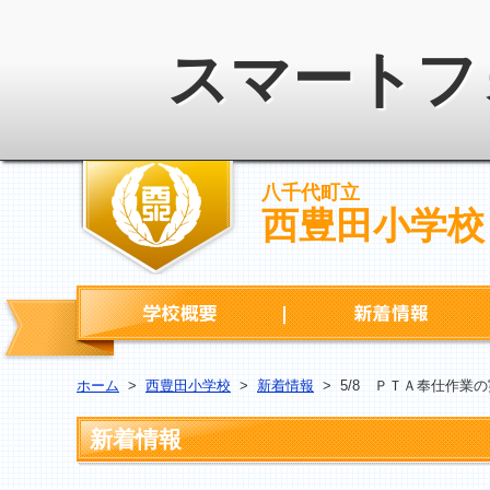
スマートフ
八千代町立
西豊田小学校
学校概要
ホーム
>
西豊田小学校
>
新着情報
>
5/8 ＰＴＡ奉仕作業
新着情報