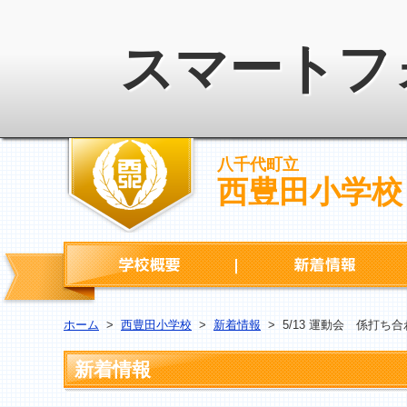
スマートフ
八千代町立
西豊田小学校
学校概要
ホーム
>
西豊田小学校
>
新着情報
>
5/13 運動会 係打ち
新着情報