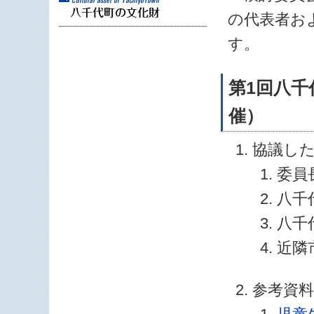
の代表者お
す。
第1回八千
催）
協議し
委員
八千
八千
近隣
参考資料