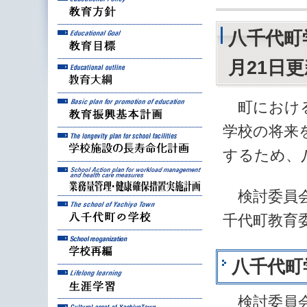
教育目標
八千代町
月21日
教育大綱
教育振興基本計画
町における
学校の将来
学校施設の長寿命化計
するため、
業務量管理・健康確保
検討委員会
八千代町の学校
千代町教育
学校再編
八千代町
生涯学習
検討委員会
八千代町の文化財