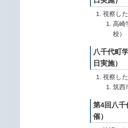
日実施）
視察し
高崎
校）
八千代町学
日実施）
視察し
筑西
第4回八千
催）